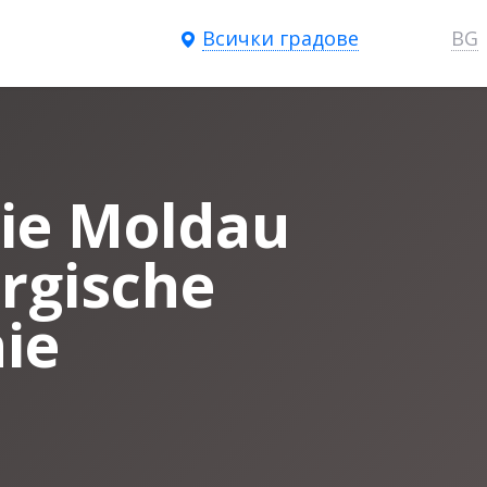
Всички градове
BG
ie Moldau
rgische
ie